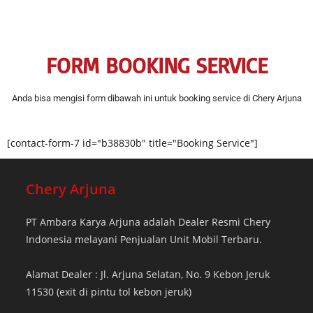
FORM BOOKING SERVICE
Anda bisa mengisi form dibawah ini untuk booking service di Chery Arjuna
[contact-form-7 id="b38830b" title="Booking Service"]
Chery Arjuna
PT Ambara Karya Arjuna adalah Dealer Resmi Chery
Indonesia melayani Penjualan Unit Mobil Terbaru.
Alamat Dealer : Jl. Arjuna Selatan, No. 9 Kebon Jeruk
11530 (exit di pintu tol kebon jeruk)